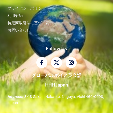
プライバシーポリシー
利用規約
特定商取引法に基づく表示
お問い合わせ
Follow Us
F
X
I
a
-
n
c
t
s
グローバルボイス英会話
e
w
t
b
i
a
HHHJapan
o
t
g
o
t
r
Address:
3-18 Sakae, Naka-ku, Nagoya, Aichi 460-0008,
k
e
a
Japan
-
r
m
f