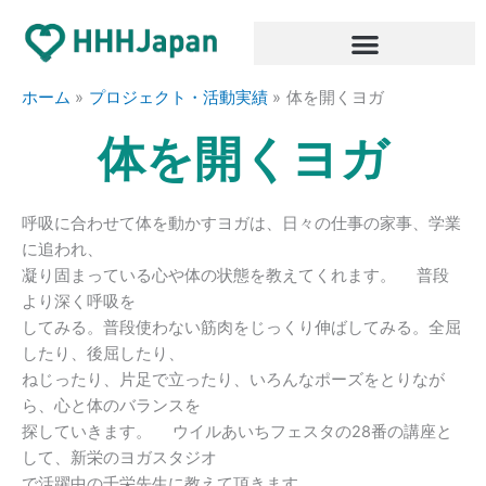
内
容
を
ス
ホーム
プロジェクト・活動実績
体を開くヨガ
キ
体を開くヨガ
ッ
プ
呼吸に合わせて体を動かすヨガは、日々の仕事の家事、学業
に追われ、
凝り固まっている心や体の状態を教えてくれます。 普段
より深く呼吸を
してみる。普段使わない筋肉をじっくり伸ばしてみる。全屈
したり、後屈したり、
ねじったり、片足で立ったり、いろんなポーズをとりなが
ら、心と体のバランスを
探していきます。 ウイルあいちフェスタの28番の講座と
して、新栄のヨガスタジオ
で活躍中の千栄先生に教えて頂きます。