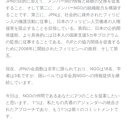
JPNの目的に加えて、メンバー間の情報と経験の交換を促進
すること、そして第二に、メンバーNGOの組織能力を構築す
ることです。第三に、JPNは、社会的に疎外されたフィリピ
ン人の擁護活動に従事し、日本のフィリピン人労働者の人権
侵害を阻止することを目指している。第四に、日本の公的開
発援助、より具体的には日本人の国家支援5カ年プログラム
の監視に従事することである。 PJPとの協力関係を促進する
ために2008年に開始されたフィリピンへの政府、そして第
五。
現在、JPNの会員数は非常に限られており、NGOは18名、学
者は3名ですが、国レベルでは非会員NGOへの情報提供を継
続しています。
今日は、NGOの仲間であるあなたに2つのことを提案したい
と思います。 1つは、私たちの共通のアジェンダへの統合さ
れたアプローチであり、もう1つは個々のコミットメントで
す。