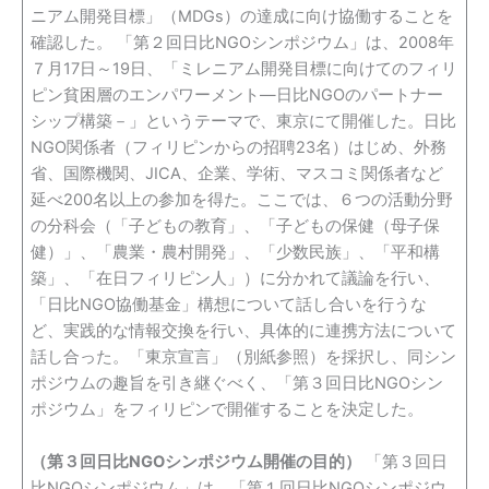
ニアム開発目標」（MDGs）の達成に向け協働することを
確認した。 「第２回日比NGOシンポジウム」は、2008年
７月17日～19日、「ミレニアム開発目標に向けてのフィリ
ピン貧困層のエンパワーメント―日比NGOのパートナー
シップ構築－」というテーマで、東京にて開催した。日比
NGO関係者（フィリピンからの招聘23名）はじめ、外務
省、国際機関、JICA、企業、学術、マスコミ関係者など
延べ200名以上の参加を得た。ここでは、６つの活動分野
の分科会（「子どもの教育」、「子どもの保健（母子保
健）」、「農業・農村開発」、「少数民族」、「平和構
築」、「在日フィリピン人」）に分かれて議論を行い、
「日比NGO協働基金」構想について話し合いを行うな
ど、実践的な情報交換を行い、具体的に連携方法について
話し合った。「東京宣言」（別紙参照）を採択し、同シン
ポジウムの趣旨を引き継ぐべく、「第３回日比NGOシン
ポジウム」をフィリピンで開催することを決定した。
（第３回日比NGOシンポジウム開催の目的）
「第３回日
比NGOシンポジウム」は、「第１回日比NGOシンポジウ