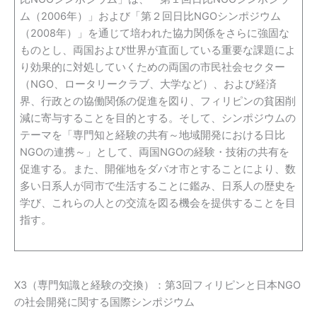
ム（2006年）」および「第２回日比NGOシンポジウム
（2008年）」を通じて培われた協力関係をさらに強固な
ものとし、両国および世界が直面している重要な課題によ
り効果的に対処していくための両国の市民社会セクター
（NGO、ロータリークラブ、大学など）、および経済
界、行政との協働関係の促進を図り、フィリピンの貧困削
減に寄与することを目的とする。そして、シンポジウムの
テーマを「専門知と経験の共有～地域開発における日比
NGOの連携～」として、両国NGOの経験・技術の共有を
促進する。また、開催地をダバオ市とすることにより、数
多い日系人が同市で生活することに鑑み、日系人の歴史を
学び、これらの人との交流を図る機会を提供することを目
指す。
X3（専門知識と経験の交換）：第3回フィリピンと日本NGO
の社会開発に関する国際シンポジウム