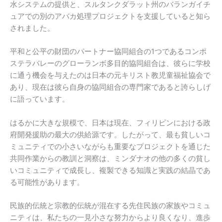
水システムの提供と、スルタンクダラット州のバランガイチ
ュアでの別のアバカ処理プロジェクトを支援していると知ら
されました。
平和と公平の財団のパートナー協同組合の1つであるコンポ
ステラバレーのグローランボ多目的協同組合は、彼らに学校
に通う機会を与えたのは日本の元キリスト教児童福祉協会で
あり、現在は彼ら自身の協同組合の専門家であると誇らしげ
に語っています。
はるかに大きな規模で、日本は現在、フィリピンにおける政
府開発援助の最大の供給源です。したがって、最も貧しいコ
ミュニティでの小さいながらも重要なプロジェクトを通じた
共同作業からの教訓と洞察は、ミンダナオの他の多くの貧し
いコミュニティで成長し、複製できる知識と実践の結晶であ
る可能性があります。
民族的伝統と宗教的伝統が混在する先住民族の家族やコミュ
ニティは、私たちの一見小さな努力からより良くなり、進歩