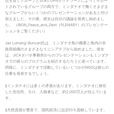
点を置くグループと日本のJPNネットワークによってサポー
トされているグループの両方で、ミンダナオで働くさまざま
なグループからいくつかのプレゼンテーションがあると付け
加えました。その後、彼女は自分の議論を発表し始めまし
た。 （IBON_Peace_and_Devt（PLENARY）のプレゼンテー
ションをご覧ください）
Jaz Lumang-Buncan氏は、ミンダナオ島の概要と島内の非
政府組織のさまざまなイニシアチブから始めました。彼女
は、JICAダバオ事務所からのプレゼンテーションもミンダナ
オでの彼らのプログラムを紹介するだろうと述べています。
同様に、ミンダナオで活動しているいくつかのNGOは彼らの
仕事を発表するでしょう。
§ミンダナオには多くの矛盾があります。ミンダナオに移住
した先住民、モロ、入植者など、約2,000万人が住んでいま
す。
§天然資源が豊富で、国民経済にほぼ50％貢献しています。