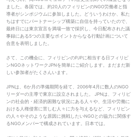
ました。各国では、約20人のフィリピンのNGO労働者と指
導者がシンポジウムに参加しました。どういうわけか、私た
ちはすでにパートナーシップ構築に自信を持っていたので、
最終日には東京宣言を満場一致で採択し、今日配布された議
事録にある5つの主要なポイントからなる行動計画について
合意を表明しました。
さて、この機会に、フィリピンのPJPに相当する日フィリピ
ンNGOネットワークJPNを簡単にご紹介します。まだまだ新
しい参加者がたくさんいます。
JPNは、6か月の準備期間を経て、2006年4月に数人のNGO
リーダーの主導で東京に設立されました。 JPNは、フィリピ
ンの社会的・経済的困難な状況にある人々や、生活や労働に
おける人権侵害に苦しむ人々に力を与えるなど、フィリピン
の人々やそのような原因に挑戦したいNGOとの協力に関係す
るNGOメンバーで構成されています。日本では。