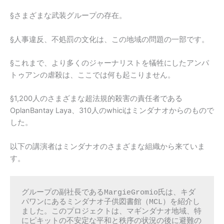
§さまざまな武装グループの存在。
§人事違反、不処罰の文化は、この地域の問題の一部です。
§これまで、より多くのジャーナリストを犠牲にしたアンパ
トゥアンの虐殺は、ここでは何も起こりません。
§1,200人のさまざまな超法規的殺害の責任者である
OplanBantay Laya、310人のwhiciはミンダナオからのもので
した。
以下の講演者はミンダナオのさまざまな組織から来ていま
す。
グループの副社長であるMargieGromio氏は、キダ
パワンにあるミンダナオ子供図書館（MCL）を紹介し
ました。このプロジェクトは、マギンダナオ地域、特
にピキットの不安定な平和と秩序の状況の後に避難の