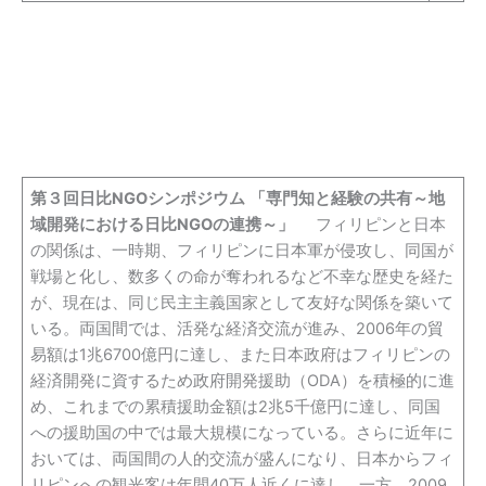
第３回日比NGOシンポジウム
「専門知と経験の共有～地
域開発における日比NGOの連携～」
フィリピンと日本
の関係は、一時期、フィリピンに日本軍が侵攻し、同国が
戦場と化し、数多くの命が奪われるなど不幸な歴史を経た
が、現在は、同じ民主主義国家として友好な関係を築いて
いる。両国間では、活発な経済交流が進み、2006年の貿
易額は1兆6700億円に達し、また日本政府はフィリピンの
経済開発に資するため政府開発援助（ODA）を積極的に進
め、これまでの累積援助金額は2兆5千億円に達し、同国
への援助国の中では最大規模になっている。さらに近年に
おいては、両国間の人的交流が盛んになり、日本からフィ
リピンへの観光客は年間40万人近くに達し、一方、2009