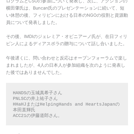
ログラムとCSOの参加について発表し、次に、アクションの
横田肇氏は、Buncan氏のプレゼンテーションに続いて、短
い休憩の後、フィリピンにおける日本のNGOの役割と資源動
員について発表しました。
その後、IMDIのジェレミア・オピニアーノ氏が、在日フィリ
ピン人によるディアスポラの贈与について話し合いました。
午後遅くに、問い合わせと反応はオープンフォーラムで楽し
まれましたが、4人の日本人が参加組織を次のように発表し
た後ではありませんでした。
HANDSの玉城真希子さん

PNLSCの井上祐子さん

HHaHJまたはHelpingHands and HeartsJapanの
本田直輝氏

ACC21の伊藤道郎さん。