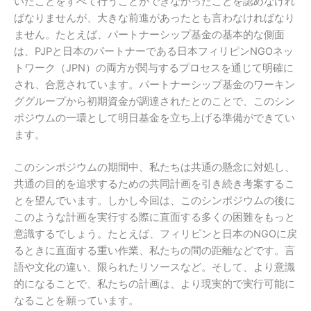
いたことをすべて行うことができなかったことを認めなけれ
ばなりませんが、大きな前進があったとも言わなければなり
ません。たとえば、パートナーシップ基金の基本的な側面
は、PJPと日本のパートナーである日本フィリピンNGOネッ
トワーク（JPN）の両方が関与するプロセスを通じて明確に
され、合意されています。パートナーシップ基金のワーキン
ググループから初期資金が調達されたとのことで、このシン
ポジウムの一環として明日基金を立ち上げる準備ができてい
ます。
このシンポジウムの期間中、私たちは共通の懸念に対処し、
共通の目的を追求するための共同計画を引き続き考案するこ
とを望んでいます。しかし今回は、このシンポジウムの後に
このような計画を実行する際に直面する多くの困難をもっと
意識するでしょう。たとえば、フィリピンと日本のNGOに戻
るときに直面する重い作業、私たちの間の距離などです。言
語や文化の違い、限られたリソースなど。そして、より意識
的になることで、私たちの計画は、より現実的で実行可能に
なることを願っています。