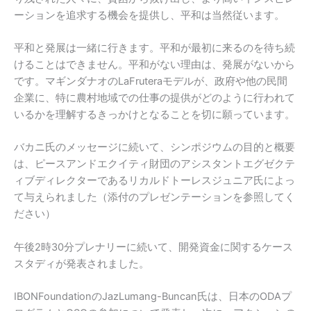
ーションを追求する機会を提供し、平和は当然従います。
平和と発展は一緒に行きます。平和が最初に来るのを待ち続
けることはできません。平和がない理由は、発展がないから
です。マギンダナオのLaFruteraモデルが、政府や他の民間
企業に、特に農村地域での仕事の提供がどのように行われて
いるかを理解するきっかけとなることを切に願っています。
バカニ氏のメッセージに続いて、シンポジウムの目的と概要
は、ピースアンドエクイティ財団のアシスタントエグゼクテ
ィブディレクターであるリカルドトーレスジュニア氏によっ
て与えられました（添付のプレゼンテーションを参照してく
ださい）
午後2時30分プレナリーに続いて、開発資金に関するケース
スタディが発表されました。
IBONFoundationのJazLumang-Buncan氏は、日本のODAプ