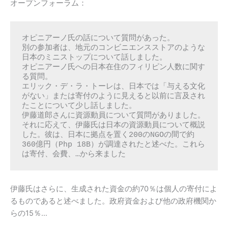
オープンフォーラム：
オピニアーノ氏の話について質問があった。

別の参加者は、地元のコンビニエンスストアのような
日本のミニストップについて話しました。

オピニアーノ氏への日本在住のフィリピン人数に関す
る質問。

エリック・デ・ラ・トーレは、日本では「与える文化
がない」または寄付のように見えると以前に言及され
たことについて少し話しました。

伊藤道郎さんに資源動員について質問がありました。
それに応えて、伊藤氏は日本の資源動員について概説
した。彼は、日本に拠点を置く200のNGOの間で約
360億円（Php 18B）が調達されたと述べた。これら
は寄付、会費、…から来ました
伊藤氏はさらに、生成された資金の約70％は個人の寄付によ
るものであると述べました。政府資金および他の政府機関か
らの15％…