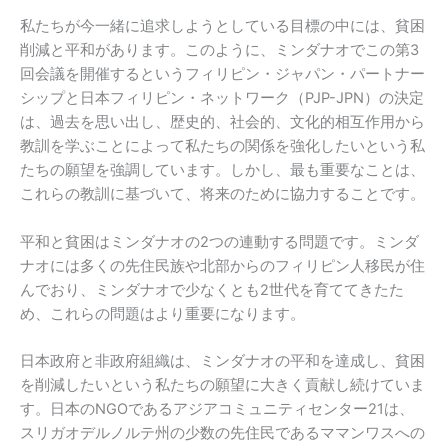
私たちが今一緒に追求しようとしている目標の中には、貧困
削減と平和があります。このように、ミンダナオでこの第3
回会議を開催するというフィリピン・ジャパン・パートナー
シップと日本フィリピン・ネットワーク（PJP-JPN）の決定
は、過去を思い出し、歴史的、社会的、文化的相互作用から
教訓を学ぶことによって私たちの関係を強化したいという私
たちの願望を強調しています。しかし、最も重要なことは、
これらの教訓に基づいて、将来のために協力することです。
平和と貧困はミンダナオの2つの連動する問題です。ミンダ
ナオには多くの先住民族や北部からのフィリピン人移民が住
んでおり、ミンダナオで少なくとも2世代を育ててきたた
め、これらの問題はより重要になります。
日本政府と非政府組織は、ミンダナオの平和を達成し、貧困
を削減したいという私たちの願望に大きく貢献し続けていま
す。日本のNGOであるアジアコミュニティセンター21は、
スリガオデルノルテ州の少数の先住民であるママンワスへの