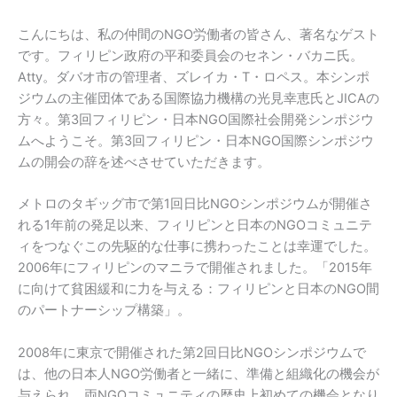
こんにちは、私の仲間のNGO労働者の皆さん、著名なゲスト
です。フィリピン政府の平和委員会のセネン・バカニ氏。
Atty。ダバオ市の管理者、ズレイカ・T・ロペス。本シンポ
ジウムの主催団体である国際協力機構の光見幸恵氏とJICAの
方々。第3回フィリピン・日本NGO国際社会開発シンポジウ
ムへようこそ。第3回フィリピン・日本NGO国際シンポジウ
ムの開会の辞を述べさせていただきます。
メトロのタギッグ市で第1回日比NGOシンポジウムが開催さ
れる1年前の発足以来、フィリピンと日本のNGOコミュニテ
ィをつなぐこの先駆的な仕事に携わったことは幸運でした。
2006年にフィリピンのマニラで開催されました。「2015年
に向けて貧困緩和に力を与える：フィリピンと日本のNGO間
のパートナーシップ構築」。
2008年に東京で開催された第2回日比NGOシンポジウムで
は、他の日本人NGO労働者と一緒に、準備と組織化の機会が
与えられ、両NGOコミュニティの歴史上初めての機会となり