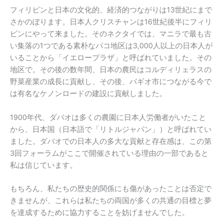
フィリピンと日本の文化的、経済的つながりは13世紀にまで
さかのぼります。日本人クリスチャンは16世紀後半にフィリ
ピンにやって来ました。そのネクタイでは、マニラで最も古
い集落の1つである素朴なパコ地区は3,000人以上の日本人が
いることから「イエロープラザ」と呼ばれていました。その
地区で。その後の数年間、日本の農民はコルディリェラスの
野菜産業の成長に貢献し、その後、バギオ市につながる今で
は有名なケノンロードの建設に貢献しました。
1900年代、ダバオは多くの農園に日本人労働者がいたこと
から、日本国（日本語で「リトルジャパン」）と呼ばれてい
ました。ダバオでの日本人の多大な貢献と存在感は、この第
3回フォーラムがここで開催されている理由の一部であると
私は信じています。
もちろん、私たちの歴史的関係にも傷があったことは否定で
きませんが、これらは私たちの両国が多くの共通の目標と夢
を達成するために協力することを妨げませんでした。