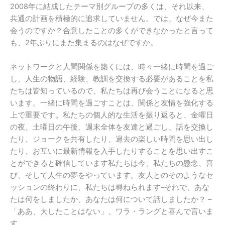
2008年に結成したテーマ別グループの多くは、それ以来、
共通の計画を積極的に追求していません。では、なぜ今また
会うのですか？合意したことの多くができなかったと言って
も、2年ぶりにまた集まるのはなぜですか。
ネットワークと人間関係を築くには、時々一緒に時間を過ご
し、人生の物語、経験、教訓を交換する必要があることを私
たちは皆知っているので、私たちは再び会うことになると思
います。一緒に時間を過ごすことは、関係と友情を強化する
上で重要です。私たちの個人的な生活を振り返ると、金曜日
の夜、土曜日の午後、週末全体を友達と過ごし、話を交換し
たり、ジョークを共有したり、過去の楽しい時間を思い出し
たり、お互いに最新情報を入手したりすることを思い出すこ
とができると確信しています私たちは今、私たちの懸念、喜
び、そして人生の夢をやっています。友人とのそのようなセ
ッションの終わりに、私たちは尋ねられます–それで、あな
たは何をしましたか、あなたは何について話しましたか？ –
「ああ、大したことはない」、ワラ・ラングと喜んで言いま
す。