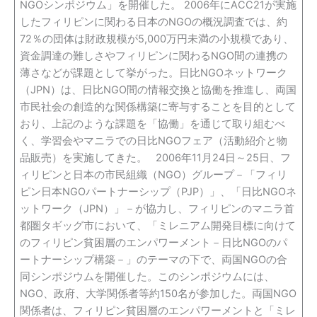
NGOシンポジウム」を開催した。 2006年にACC21が実施
したフィリピンに関わる日本のNGOの概況調査では、約
72％の団体は財政規模が5,000万円未満の小規模であり、
資金調達の難しさやフィリピンに関わるNGO間の連携の
薄さなどが課題として挙がった。日比NGOネットワーク
（JPN）は、日比NGO間の情報交換と協働を推進し、両国
市民社会の創造的な関係構築に寄与することを目的として
おり、上記のような課題を「協働」を通じて取り組むべ
く、学習会やマニラでの日比NGOフェア（活動紹介と物
品販売）を実施してきた。 2006年11月24日～25日、フ
ィリピンと日本の市民組織（NGO）グループ－「フィリ
ピン日本NGOパートナーシップ（PJP）」、「日比NGOネ
ットワーク（JPN）」－が協力し、フィリピンのマニラ首
都圏タギッグ市において、「ミレニアム開発目標に向けて
のフィリピン貧困層のエンパワーメント－日比NGOのパ
ートナーシップ構築－」のテーマの下で、両国NGOの合
同シンポジウムを開催した。このシンポジウムには、
NGO、政府、大学関係者等約150名が参加した。両国NGO
関係者は、フィリピン貧困層のエンパワーメントと「ミレ