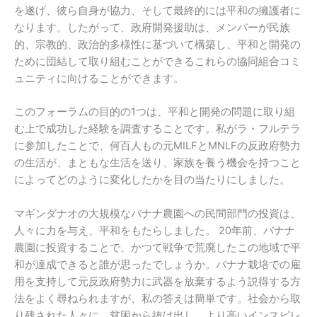
を遂げ、彼ら自身が協力、そして最終的には平和の擁護者に
なります。したがって、政府開発援助は、メンバーが民族
的、宗教的、政治的多様性に基づいて構築し、平和と開発の
ために団結して取り組むことができるこれらの協同組合コミ
ュニティに向けることができます。
このフォーラムの目的の1つは、平和と開発の問題に取り組
む上で成功した経験を調査することです。私がラ・フルテラ
に参加したことで、何百人もの元MILFとMNLFの反政府勢力
の生活が、まともな生活を送り、家族を養う機会を持つこと
によってどのように変化したかを目の当たりにしました。
マギンダナオの大規模なバナナ農園への民間部門の投資は、
人々に力を与え、平和をもたらしました。 20年前、バナナ
農園に投資することで、かつて戦争で荒廃したこの地域で平
和が達成できると誰が思ったでしょうか。バナナ栽培での雇
用を支持して元反政府勢力に武器を放棄するよう説得する方
法をよく尋ねられますが、私の答えは簡単です。社会から取
り残された人々に、貧困から抜け出し、より高いインスピレ