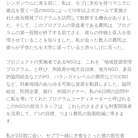
シンポジウムに来る前に、私は、セブに支社を持つマニラに
拠点を置く一流のNGOによって15年以上ボホールで実施さ
れた統合開発プログラムを訪問して観察する機会がありまし
た。そして、このプログラムの受益者である農民は、プログ
ラムの第一段階が終了する前でさえ、彼らの作物と収入を倍
増させていることを知りました。私が会った数人の農民は、
彼らが子供たちを大学に送っていると誇らしげに言った。
プロジェクトの実施者であるNGOは、これを「地域資源管理
プログラム」と呼び、州政府や地方自治体、地方NGO、多目
的協同組合などのPO、バランガイレベルの農民などのCBO
など、対象地域のあらゆる可能な資源を動員しました。協同
組合、民間企業、銀行、外国のドナー。私の6日間の訪問中
に私を導いてくれたプログラムコーディネーターと呼ばれる
このNGOの担当スタッフは、これらのさまざまな利害関係者
を活用して、1つの目標、つまり農民の貧困削減に導きま
す。
私が2日前に会い、セブで一緒に夕食をとった彼の前任者