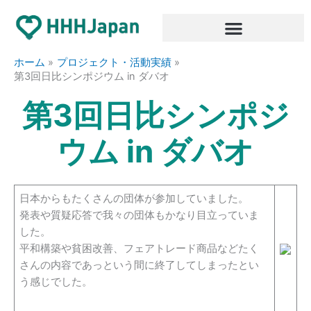
内
容
を
ス
ホーム
プロジェクト・活動実績
キ
第3回日比シンポジウム in ダバオ
ッ
第3回日比シンポジ
プ
ウム in ダバオ
日本からもたくさんの団体が参加していました。
発表や質疑応答で我々の団体もかなり目立っていま
した。
平和構築や貧困改善、フェアトレード商品などたく
さんの内容であっという間に終了してしまったとい
う感じでした。