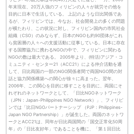
年末現在、20万人強のフィリピンの人々が就労その他を
目的に日本で生活している。 上記のような日比関係であ
るが、フィリピンでは、今なお、社会開発上の多くの問題
が横たわり、この状況に対し、フィリピン国内の市民社会
組織（CSO）のみならず、日本のNGOも約90団体がこれ
ら貧困層の人々への支援活動に従事している。日本に存在
する国際協力に携わるNGOの中で、フィリピンに関わる
NGOの数は最大である。 2005年より、(特活)アジア・コ
ミュニティ・センター21（ACC21）による仲介活動を通
して、日比両国の一部のNGO関係者間で両国NGO間の対
話と協力関係構築への関心が徐々に高まった。翌年、
2006年、この関心を目的に移すことを目的に、両国にそ
れぞれのネットワークとして、「日比NGOネットワーク
（JPN：Japan-Philippines NGO Network）」、フィリピ
ンでは「比日NGOパートナーシップ （PJP：Philippines-
Japan NGO Partnership）」が誕生した。両国のネットワ
ークとACC21は、同年が日比両国間の「国交正常化50周
年」の「日比友好年」であることを機に、「第１回日比