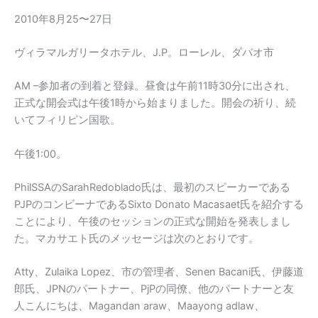
2010年8月25〜27日
ヴィラマルガリータホテル、J.P。ローレル、ダバオ市
AM –参加者の到着と登録。昼食は午前11時30分に出され、
正式な開会式は午後1時から始まりました。開会の祈り、続
いてフィリピン国歌。
午後1:00。
PhilSSAのSarahRedoblado氏は、最初のスピーカーである
PJPのコンビーナであるSixto Donato Macasaet氏を紹介する
ことにより、午後のセッションの正式な開始を発表しまし
た。マカサエト氏のメッセージは次のとおりです。
Atty、Zulaika Lopez、市の管理者、Senen Bacani氏、伊藤道
郎氏、JPNのパートナー、PjPの同僚、他のパートナーと友
人こんにちは、Magandan araw、Maayong adlaw、