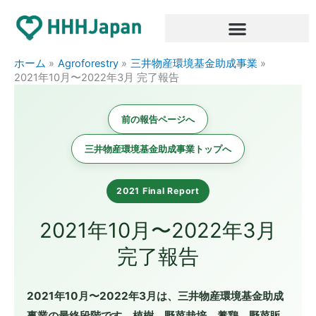
内
容
を
ス
ホーム
Agroforestry
三井物産環境基金助成事業
キ
2021年10月〜2022年3月 完了報告
ッ
プ
前の報告ページへ
三井物産環境基金助成事業トップへ
2021 Final Report
2021年10月〜2022年3月
完了報告
2021年10月〜2022年3月は、三井物産環境基金助成
事業の最終段階です。植樹、野菜栽培、養鶏、野菜販