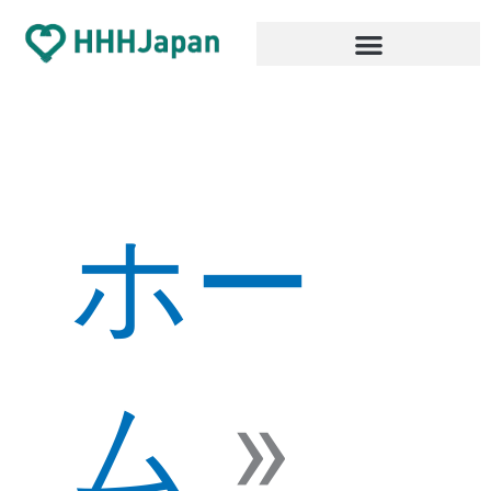
内
容
を
ス
キ
ッ
プ
ホー
ム