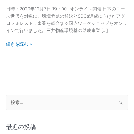
SDGs
日時：2020年12月7日 19：00- オンライン開催 日本のユー
達
ス世代を対象に、環境問題の解決とSDGs達成に向けたアグ
成
ロフォレストリ事業を紹介する国内ワークショップをオンラ
に
インで行いました。三井物産環境基の助成事業 […]
向
け
続きを読む »
た
事
業
紹
介
ワ
ー
ク
検
シ
索
ョ
対
ッ
最近の投稿
プ
象