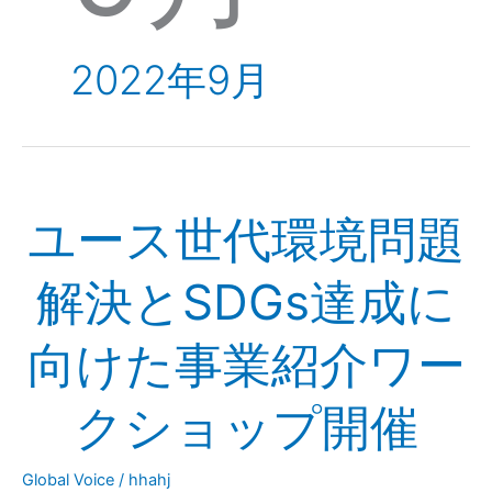
2022年9月
ユ
ユース世代環境問題
ー
ス
世
解決とSDGs達成に
代
環
向けた事業紹介ワー
境
問
クショップ開催
題
解
決
Global Voice
/
hhahj
と