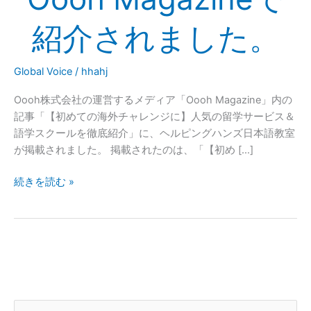
室
紹介されました。
が
海
外
Global Voice
/
hhahj
チ
ャ
Oooh株式会社の運営するメディア「Oooh Magazine」内の
レ
記事「【初めての海外チャレンジに】人気の留学サービス＆
ン
語学スクールを徹底紹介」に、ヘルピングハンズ日本語教室
ジ
が掲載されました。 掲載されたのは、「【初め […]
を
応
続きを読む »
援
す
る
語
学
ス
ク