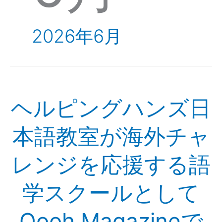
2026年6月
ヘ
ヘルピングハンズ日
ル
ピ
ン
本語教室が海外チャ
グ
ハ
レンジを応援する語
ン
ズ
学スクールとして
日
本
語
Oooh Magazineで
教