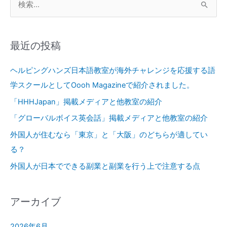
ー
検
ル
索
と
対
し
最近の投稿
象
て
Oooh
:
ヘルピングハンズ日本語教室が海外チャレンジを応援する語
Magazine
学スクールとしてOooh Magazineで紹介されました。
で
紹
「HHHJapan」掲載メディアと他教室の紹介
介
「グローバルボイス英会話」掲載メディアと他教室の紹介
さ
外国人が住むなら「東京」と「大阪」のどちらが適してい
れ
ま
る？
し
外国人が日本でできる副業と副業を行う上で注意する点
た。
アーカイブ
2026年6月