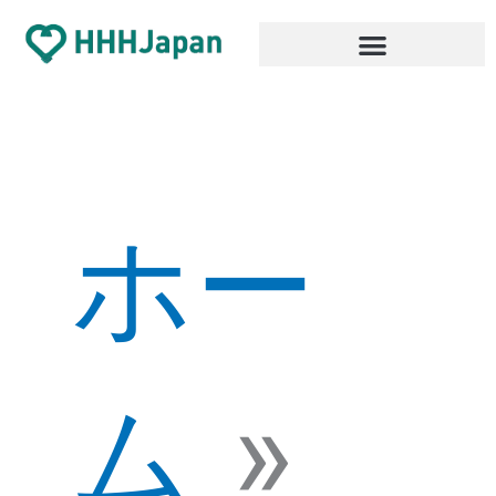
内
容
を
ス
キ
ッ
プ
ホー
ム