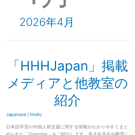
2026年4月
「HHHJapan」
「HHHJapan」掲載
掲
載
メ
メディアと他教室の
デ
ィ
紹介
ア
と
他
Japanese
/
hhahj
教
日本語学習や外国人材支援に関する情報がわかりやすくまと
室
められた「Divership」をご紹介します。多文化共生や教育に
の