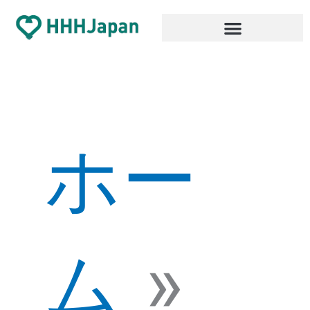
内
容
を
ス
キ
ッ
プ
ホー
ム