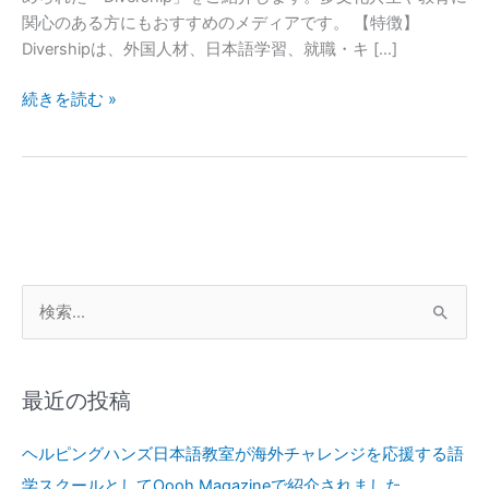
関心のある方にもおすすめのメディアです。 【特徴】
紹
Divershipは、外国人材、日本語学習、就職・キ […]
介
続きを読む »
検
索
対
最近の投稿
象
:
ヘルピングハンズ日本語教室が海外チャレンジを応援する語
学スクールとしてOooh Magazineで紹介されました。